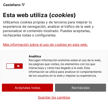
Castellano ▽
Esta web utiliza (
cookies
)
Utilizamos cookies propias y de terceros para mejorar tu
experiencia de navegación, analizar el tráfico de la web y
personalizar el contenido mostrado. Puedes aceptarlas,
rechazarlas todas o configurarlas.
Más información sobre el uso de cookies en esta web.
Inicio
Agenda
Ruta
Analítica
Agenda
Recogen información anónima sobre el uso de la web,
las páginas que visitas, los elementos con los que
interactúas y cómo has llegado a la web. Esta
información se utiliza para analizar el comportamiento
de los usuarios en la web y mejorar su experiencia.
Filtrar por fecha
Acéptalas todas
Recházalas
Agosto
2026
Guardar los cambios
Lun
Mar
Mié
Jue
Vie
Sáb
Dom
1
2