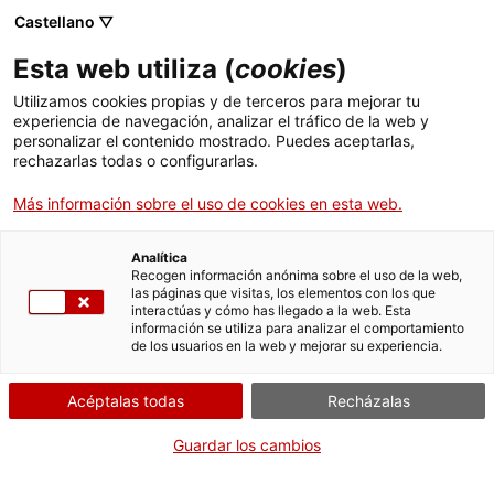
Castellano ▽
Esta web utiliza (
cookies
)
Utilizamos cookies propias y de terceros para mejorar tu
experiencia de navegación, analizar el tráfico de la web y
personalizar el contenido mostrado. Puedes aceptarlas,
rechazarlas todas o configurarlas.
Más información sobre el uso de cookies en esta web.
Inicio
El Berguedà
Jardines Artigas
Analítica
Jardines Artigas
Recogen información anónima sobre el uso de la web,
las páginas que visitas, los elementos con los que
interactúas y cómo has llegado a la web. Esta
información se utiliza para analizar el comportamiento
de los usuarios en la web y mejorar su experiencia.
A principios del siglo XX, Eusebi Güell y Bacigalupi fundó, en
el Clot del Moro, la primera fábrica de cemento de Pórtland de
Acéptalas todas
Recházalas
Catalunya, conocida con el nombre de Asland. Para alimentar
los hornos se utilizaba el carbón que se extraía de las minas
Guardar los cambios
del Catllaràs; la considerable distancia entre el núcleo de
población de La Pobla de Lillet y la explotación minera hizo