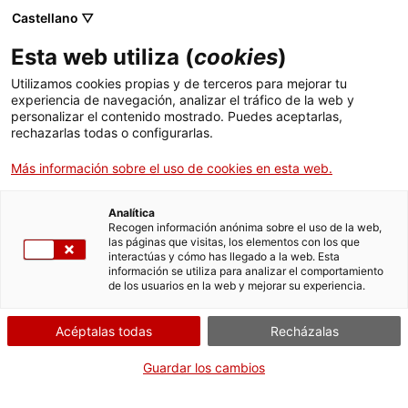
Castellano ▽
Esta web utiliza (
cookies
)
Utilizamos cookies propias y de terceros para mejorar tu
experiencia de navegación, analizar el tráfico de la web y
personalizar el contenido mostrado. Puedes aceptarlas,
rechazarlas todas o configurarlas.
Más información sobre el uso de cookies en esta web.
Inicio
Actualidad
El Museu del Ciment Asland de Castellar de n’Hug integra un
molino de clinker
Analítica
Recogen información anónima sobre el uso de la web,
El Museu del Ciment Asland de
las páginas que visitas, los elementos con los que
interactúas y cómo has llegado a la web. Esta
Castellar de n’Hug integra un
información se utiliza para analizar el comportamiento
de los usuarios en la web y mejorar su experiencia.
molino de clinker
Acéptalas todas
Recházalas
El Museu del Ciment Asland de Castellar de n’Hug ha
Guardar los cambios
integrado un molino de clinker a su conjunto museístico. Con
esta actuación, el museo incorpora una pieza fundamental