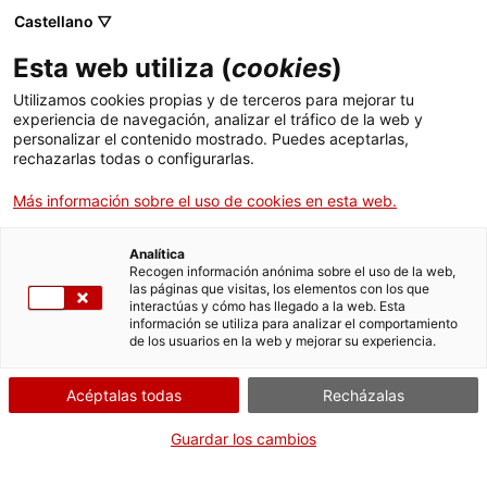
Castellano ▽
Esta web utiliza (
cookies
)
Utilizamos cookies propias y de terceros para mejorar tu
experiencia de navegación, analizar el tráfico de la web y
personalizar el contenido mostrado. Puedes aceptarlas,
rechazarlas todas o configurarlas.
Más información sobre el uso de cookies en esta web.
Inicio
Actualidad
El Museu del Ciment ofrece un nuevo juego de descubrimiento de
la antigua fábrica dirigido a las familias
Analítica
Recogen información anónima sobre el uso de la web,
El Museu del Ciment ofrece un
las páginas que visitas, los elementos con los que
interactúas y cómo has llegado a la web. Esta
nuevo juego de descubrimiento
información se utiliza para analizar el comportamiento
de los usuarios en la web y mejorar su experiencia.
de la antigua fábrica dirigido a
las familias
Acéptalas todas
Recházalas
Guardar los cambios
El Museu del Ciment Asland de Castellar de n'Hug, sede del
Museu Nacional de la Ciència i de la Tècnica de Catalunya