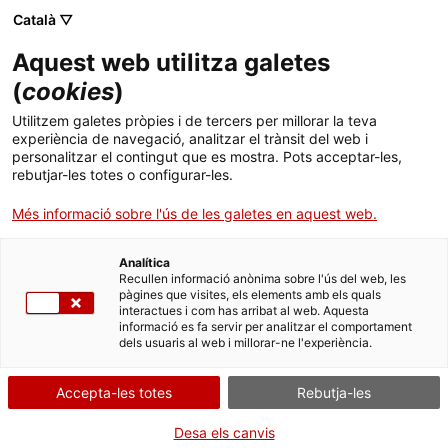
Català ▽
Aquest web utilitza galetes
(
cookies
)
Utilitzem galetes pròpies i de tercers per millorar la teva
experiència de navegació, analitzar el trànsit del web i
personalitzar el contingut que es mostra. Pots acceptar-les,
rebutjar-les totes o configurar-les.
Inici
Agenda
Visita
Més informació sobre l'ús de les galetes en aquest web.
Agenda
Analítica
Recullen informació anònima sobre l'ús del web, les
pàgines que visites, els elements amb els quals
interactues i com has arribat al web. Aquesta
informació es fa servir per analitzar el comportament
Filtrar per data
dels usuaris al web i millorar-ne l'experiència.
Agost
2026
Accepta-les totes
Rebutja-les
Dl
Dt
Dc
Dj
Dv
Ds
Dg
Desa els canvis
1
2