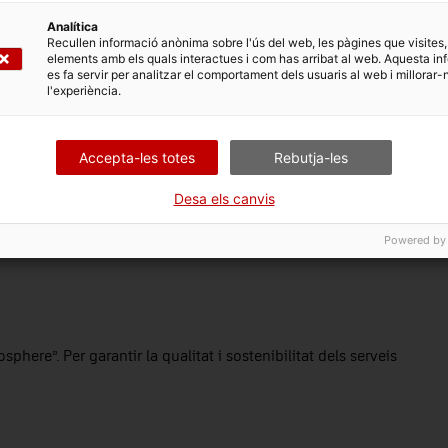
rsitat social dins la comarca amb altres organitzacions.
Analítica
erveis del Berguedà destinats a persones amb diversitat
Recullen informació anònima sobre l'ús del web, les pàgines que visites,
elements amb els quals interactues i com has arribat al web. Aquesta in
es fa servir per analitzar el comportament dels usuaris al web i millorar-
l museu.
l'experiència.
Accepta-les totes
Rebutja-les
ació interna. Èmfasi en les mesures de conciliació laboral i
Desa els canvis
s comunitats. En especial amb la comunitat educativa i
Powered by
phere”. Per garantir la qualitat i sostenibilitat dels serveis