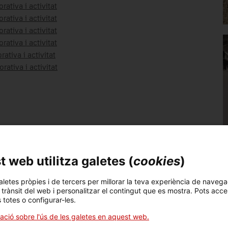
ativa i activitat
ativa i activitat
ativa i activitat
ativa i activitat
ativa i activitat
ativa i activitat
de la Ciència i la Tècnica de Catalunya (MNACTEC
).
 web utilitza galetes (
cookies
)
aletes pròpies i de tercers per millorar la teva experiència de navega
l trànsit del web i personalitzar el contingut que es mostra. Pots acce
s totes o configurar-les.
. El museu vol aconseguir, a través de la seva gestió,
ació sobre l'ús de les galetes en aquest web.
ment més ètic i sostenible. Vol establir vincles i sinèrgies