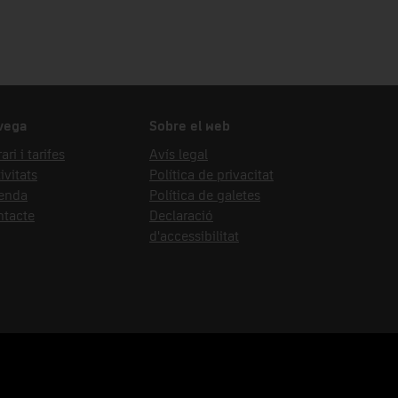
vega
Sobre el web
ari i tarifes
Avís legal
ivitats
Política de privacitat
enda
Política de galetes
ntacte
Declaració
d'accessibilitat