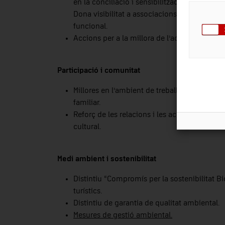
en la conciliació i sensibilització de la dive
Dona visibilitat a associacions, entitats i s
funcional.
Accions per a la millora de l’accessibilitat a
Participació i comunitat
Millores en l’ambient de treball i la comunic
familiar.
Reforç de les relacions i les accions amb le
cultural.
Medi ambient i sostenibilitat
Distintiu “Compromís per la sostenibilitat Bios
turístics.
Distintiu de garantia de qualitat ambiental.
Mesures de gestió ambiental.