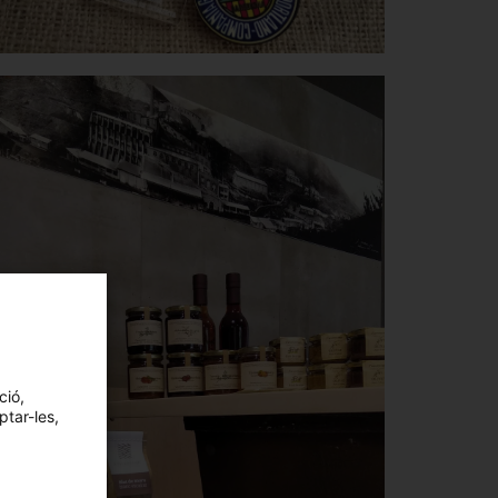
ció,
ptar-les,