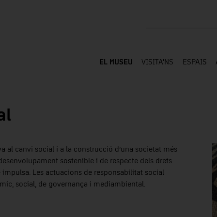
EL MUSEU
VISITA'NS
ESPAIS
al
a al canvi social i a la construcció d’una societat més
e desenvolupament sostenible i de respecte dels drets
 impulsa. Les actuacions de responsabilitat social
mic, social, de governança i mediambiental.