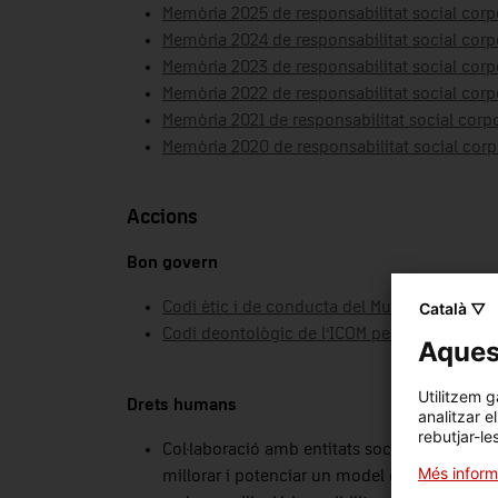
Memòria 2025 de responsabilitat social corpor
Memòria 2024 de responsabilitat social corpor
Memòria 2023 de responsabilitat social corpor
Memòria 2022 de responsabilitat social corpor
Memòria 2021 de responsabilitat social corpor
Memòria 2020 de responsabilitat social corpor
Accions
Bon govern
Codi ètic i de conducta del Museu Nacional 
Català ▽
Codi deontològic de l’ICOM per als museus
.
Aquest
Utilitzem g
Drets humans
analitzar e
rebutjar-le
Col·laboració amb entitats socials comarcals
Més inform
millorar i potenciar un model de desenvolupa