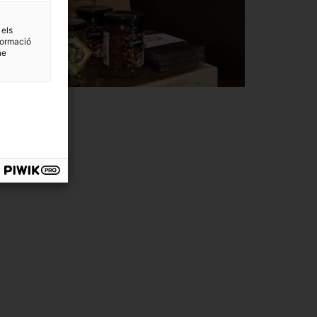
 els
formació
ne