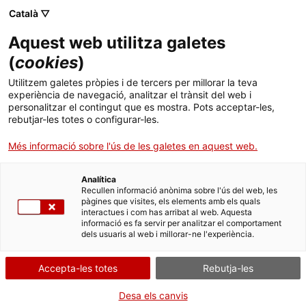
Català ▽
Aquest web utilitza galetes
(
cookies
)
Utilitzem galetes pròpies i de tercers per millorar la teva
experiència de navegació, analitzar el trànsit del web i
personalitzar el contingut que es mostra. Pots acceptar-les,
rebutjar-les totes o configurar-les.
Inici
Actualitat
Més informació sobre l'ús de les galetes en aquest web.
Actualitat
Analítica
Recullen informació anònima sobre l'ús del web, les
pàgines que visites, els elements amb els quals
interactues i com has arribat al web. Aquesta
informació es fa servir per analitzar el comportament
dels usuaris al web i millorar-ne l'experiència.
Accepta-les totes
Rebutja-les
Desa els canvis