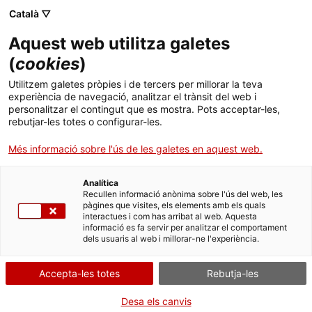
Català ▽
Aquest web utilitza galetes
(
cookies
)
Utilitzem galetes pròpies i de tercers per millorar la teva
experiència de navegació, analitzar el trànsit del web i
personalitzar el contingut que es mostra. Pots acceptar-les,
rebutjar-les totes o configurar-les.
Inici
El Berguedà
Mina de Petroli de Riutort
Més informació sobre l'ús de les galetes en aquest web.
Mina de Petroli de Riutort
Analítica
Recullen informació anònima sobre l'ús del web, les
pàgines que visites, els elements amb els quals
interactues i com has arribat al web. Aquesta
Ubicada dins del perímetre del Parc Natural del Cadí-Moixeró,
informació es fa servir per analitzar el comportament
es tracta d’una de les poques mines subterrànies de petroli
dels usuaris al web i millorar-ne l'experiència.
que hi ha al món. Una curiositat històrica excepcional de la
Revolució Industrial al Berguedà.
Accepta-les totes
Rebutja-les
La mina de petroli de Riutort, es troba en un indret apartat i
Desa els canvis