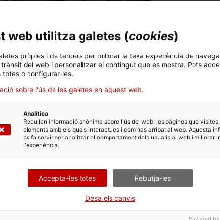
Compartir
 web utilitza galetes (
cookies
)
aletes pròpies i de tercers per millorar la teva experiència de navega
l trànsit del web i personalitzar el contingut que es mostra. Pots acce
s totes o configurar-les.
ació sobre l'ús de les galetes en aquest web.
Analítica
Recullen informació anònima sobre l'ús del web, les pàgines que visites,
rtes d'11.00 a 15.00 h, amb motiu de la Diada Cultural de
elements amb els quals interactues i com has arribat al web. Aquesta in
es fa servir per analitzar el comportament dels usuaris al web i millorar-
l'experiència.
tge del Clot del Moro, en el municipi de Castellar de n'Hug,
visibles encara posen de manifest l'espectacularitat d'un
 de la industrialització catalana, emmarcat en un entorn
Accepta-les totes
Rebutja-les
Desa els canvis
Powered by