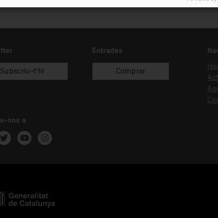
tter
Entrades
Na
Hor
Subscriu-t'hi
Comprar
Act
Ag
Co
x-nos a