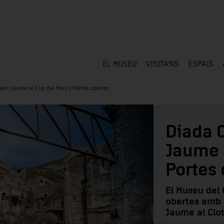
EL MUSEU
VISITA'NS
ESPAIS
ant Jaume al Clot del Moro | Portes obertes
Diada C
Jaume a
Portes 
El Museu del 
obertes amb 
Jaume al Clot