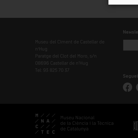
Newsle
Museu del Ciment de Castellar de
n’Hug
Paratge del Clot del Moro, s/n
08696 Castellar de n'Hug
Tel: 93 825 70 37
Seguei