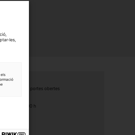
ció,
ptar-les,
 els
formació
Categoria:
ne
Jornades de portes obertes
Durada:
d'11.00 a 15.00 h
Preu:
Gratuït