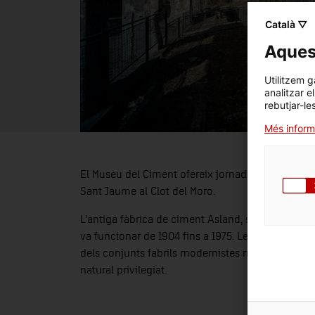
Català ▽
Aquest
Utilitzem g
analitzar e
rebutjar-le
Més inform
El Museu del Ciment ofereix jornada de portes obe
Sant Jaume al Clot del Moro.
L'antiga fàbrica de ciment Asland, situada al para
va funcionar de 1904 fins a 1975. Les restes avui 
dels conjunts fabrils modernistes més increïbles
natural privilegiat.