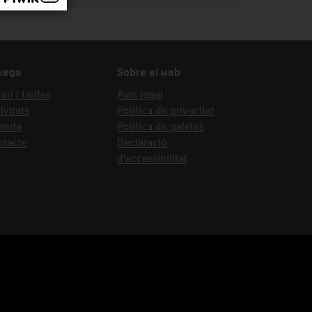
vega
Sobre el web
ari i tarifes
Avís legal
ivitats
Política de privacitat
enda
Política de galetes
ntacte
Declaració
d'accessibilitat