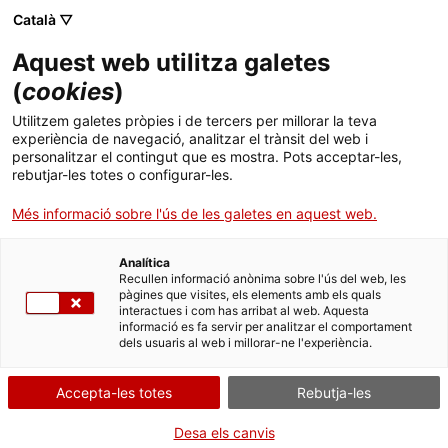
Català ▽
Aquest web utilitza galetes
(
cookies
)
Utilitzem galetes pròpies i de tercers per millorar la teva
experiència de navegació, analitzar el trànsit del web i
personalitzar el contingut que es mostra. Pots acceptar-les,
rebutjar-les totes o configurar-les.
Inici
Actualitat
El Museu del Ciment incorpora una experiència immersiva
Més informació sobre l'ús de les galetes en aquest web.
El Museu del Ciment incorpora
Analítica
una experiència immersiva
Recullen informació anònima sobre l'ús del web, les
pàgines que visites, els elements amb els quals
interactues i com has arribat al web. Aquesta
Un projecte impulsat per potenciar el valor
informació es fa servir per analitzar el comportament
cultural i turístic de l’antiga fàbrica de ciment
dels usuaris al web i millorar-ne l'experiència.
Asland
Accepta-les totes
Rebutja-les
Aquest matí s’ha inaugurat oficialment “Fàbrica endins”, una
Desa els canvis
nova experiència immersiva al Museu del Ciment de Castellar