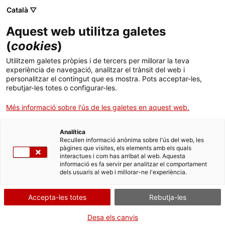
Català ▽
Aquest web utilitza galetes
(
cookies
)
Utilitzem galetes pròpies i de tercers per millorar la teva
experiència de navegació, analitzar el trànsit del web i
personalitzar el contingut que es mostra. Pots acceptar-les,
rebutjar-les totes o configurar-les.
Inici
Actualitat
Jornades Europees del Patrimoni 2025
Més informació sobre l'ús de les galetes en aquest web.
Jornades Europees del
Analítica
Patrimoni 2025
Recullen informació anònima sobre l'ús del web, les
pàgines que visites, els elements amb els quals
interactues i com has arribat al web. Aquesta
El Museu ofereix jornada de portes obertes,
informació es fa servir per analitzar el comportament
visites immersives i visites guiades
dels usuaris al web i millorar-ne l'experiència.
Accepta-les totes
Rebutja-les
El cap de setmana de l'11 i 12 d'octubre, el Museu del Ciment
de Castellar de n'Hug ofereix jornada de portes obertes, visites
Desa els canvis
immersives i visites guiades amb motiu de la celebració de