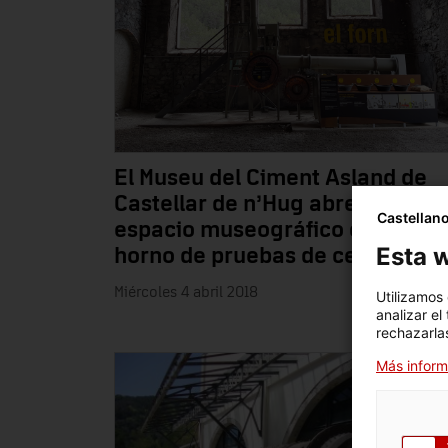
El Museu del Ciment Asland de
Castellar de n’Hug abre un nuev
Castellan
espacio museográfico con un
Esta w
horno de pruebas de cemento
Miércoles 4 abril 2018
Utilizamos
analizar el
rechazarlas
Más inform