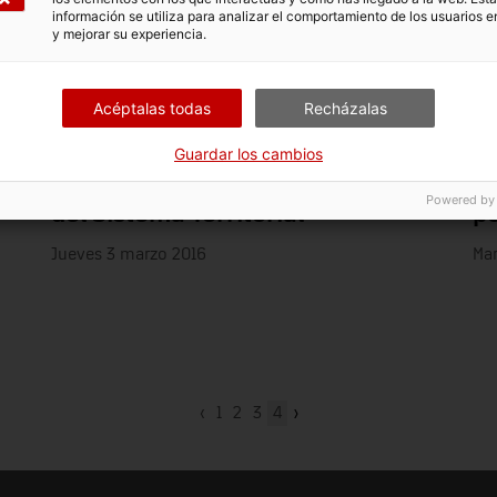
información se utiliza para analizar el comportamiento de los usuarios e
y mejorar su experiencia.
Acéptalas todas
Recházalas
Guardar los cambios
Récord de visitas en los museos
El
Powered by
del Sistema Territorial
po
Jueves 3 marzo 2016
Mar
‹
1
2
3
4
›