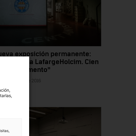
ueva exposición permanente:
e Asland a LafargeHolcim. Cien
ños de cemento”
ves 27 octubre 2016
ación,
tarlas,
sitas,