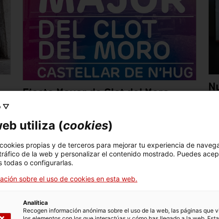
N
Fiesta Mayor de Clot del Moro
o
“D
o ▽
Miércoles 5 julio 2017
a
eb utiliza (
cookies
)
Jue
 cookies propias y de terceros para mejorar tu experiencia de naveg
 tráfico de la web y personalizar el contenido mostrado. Puedes acep
 todas o configurarlas.
ación sobre el uso de cookies en esta web.
Analítica
Recogen información anónima sobre el uso de la web, las páginas que vi
los elementos con los que interactúas y cómo has llegado a la web. Esta