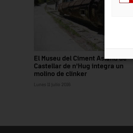
El Museu del Ciment Asland de
Castellar de n’Hug integra un
molino de clinker
Lunes 11 julio 2016