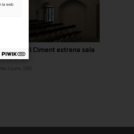
n la web
 Museu del Ciment estrena sala
livalente
tes 2 junio 2015