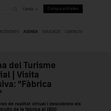
Compra entrades
Català
ACTIVITATS
AGENDA
EDUCACIÓ
CONTACTE
a del Turisme
al | Visita
iva: "Fàbrica
"
res de realitat virtual i descobreix els
truïts de la fàbrica al 1920