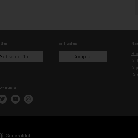
tter
Entrades
Na
Hor
Subscriu-t'hi
Comprar
Act
Ag
Co
x-nos a