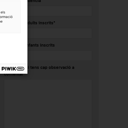
Lloc de residència
 els
formació
ne
Nombre d’adults inscrits*
Nombre d’infants inscrits
Especifica si tens cap observació a
comentar