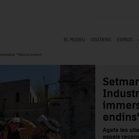
EL MUSEU
VISITA'NS
ESPAIS
immersiva: "Fàbrica endins"
Setman
Industri
immers
endins
Agafa les ulle
espais recons