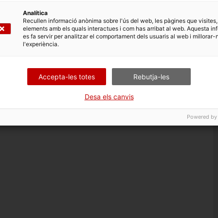
Analítica
Recullen informació anònima sobre l'ús del web, les pàgines que visites,
elements amb els quals interactues i com has arribat al web. Aquesta in
es fa servir per analitzar el comportament dels usuaris al web i millorar-
l'experiència.
Accepta-les totes
Rebutja-les
Desa els canvis
Powered by