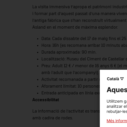
La visita immersiva t’apropa el patrimoni industr
i formar part d’aquest passat d’una manera vivenc
l’antiga fàbrica que s’han reconstruït virtualment
Asland en el moment de màxima esplendor.
Data: Cada dissabte del 17 de maig fins el 25
Hora: 16h (es recomana arribar 10 minuts aba
Durada aproximada: 90 min.
Localització: Museu del Ciment de Castellar 
Preu: Adult 12 € / menor de 16 anys 6 € (el 
amb l’adult que l’acompanyi).
Català ▽
Activitat recomanada a partir de 10 anys.
Aforament limitat: 10 persones (adults).
Aquest
Entrada anticipada en línia exclusivament.
Accessibilitat
Utilitzem g
analitzar e
rebutjar-le
La informació de l’activitat es transmet a través d
amb cadira de rodes.
Més inform