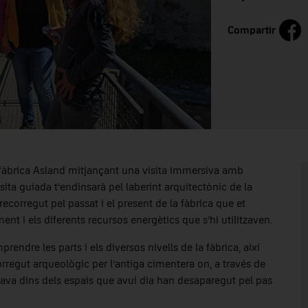
Compartir
a fàbrica Asland mitjançant una visita immersiva amb
isita guiada t’endinsarà pel laberint arquitectònic de la
ecorregut pel passat i el present de la fàbrica que et
nt i els diferents recursos energètics que s’hi utilitzaven.
rendre les parts i els diversos nivells de la fàbrica, així
regut arqueològic per l’antiga cimentera on, a través de
cava dins dels espais que avui dia han desaparegut pel pas