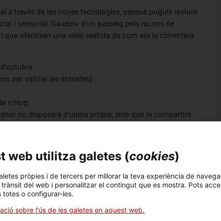
ial a través de les noves tecnologies, perquè puguis reviure
ial i sensorial. Gaudeix d’un passeig pels racons de
 i que ofereixen una visió realista de com era la cimentera
 d’octubre.
ns per validar les entrades)
de n’Hug.
menor no disposarà d’ullera pròpia, sinó que la compartirà
 web utilitza galetes (
cookies
)
aletes pròpies i de tercers per millorar la teva experiència de navega
l trànsit del web i personalitzar el contingut que es mostra. Pots acce
s totes o configurar-les.
e la vista i de l’oïda. Activitat accessible per a persones
ació sobre l'ús de les galetes en aquest web.