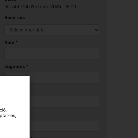
dissabte 24 d'octubre 2026 - 16:00
Reserves
Nom *
Cognoms *
Email *
ció,
Telèfon
ptar-les,