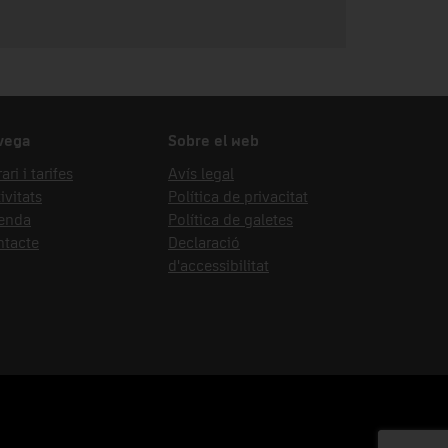
vega
Sobre el web
ari i tarifes
Avís legal
ivitats
Política de privacitat
enda
Política de galetes
ntacte
Declaració
d'accessibilitat