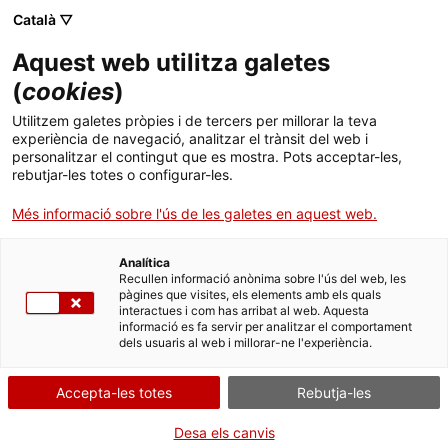
Català ▽
Aquest web utilitza galetes
(
cookies
)
Utilitzem galetes pròpies i de tercers per millorar la teva
experiència de navegació, analitzar el trànsit del web i
personalitzar el contingut que es mostra. Pots acceptar-les,
rebutjar-les totes o configurar-les.
Inici
Actualitat
El Museu del Ciment organitza la III Jornada tècnica “La Volta
Més informació sobre l'ús de les galetes en aquest web.
Catalana”
El Museu del Ciment organitza
Analítica
Recullen informació anònima sobre l'ús del web, les
la III Jornada tècnica “La Volta
pàgines que visites, els elements amb els quals
interactues i com has arribat al web. Aquesta
Catalana”
informació es fa servir per analitzar el comportament
dels usuaris al web i millorar-ne l'experiència.
Accepta-les totes
Rebutja-les
El Museu del Ciment Asland de Castellar de n'Hug i el Museu
Nacional de la Ciència i de la Tècnica de Catalunya
Desa els canvis
(mNACTEC) organitzen la 3a jornada tècnica "La volta